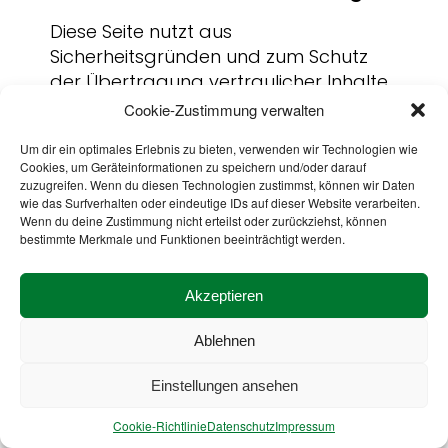
Diese Seite nutzt aus
Sicherheitsgründen und zum Schutz
der Übertragung vertraulicher Inhalte,
Cookie-Zustimmung verwalten
wie zum Beispiel Bestellungen oder
Anfragen, die Sie an uns als
Um dir ein optimales Erlebnis zu bieten, verwenden wir Technologien wie
Seitenbetreiber senden, eine SSL- bzw.
Cookies, um Geräteinformationen zu speichern und/oder darauf
TLS-Verschlüsselung. Eine
zuzugreifen. Wenn du diesen Technologien zustimmst, können wir Daten
wie das Surfverhalten oder eindeutige IDs auf dieser Website verarbeiten.
verschlüsselte Verbindung erkennen
Wenn du deine Zustimmung nicht erteilst oder zurückziehst, können
Sie daran, dass die Adresszeile des
bestimmte Merkmale und Funktionen beeinträchtigt werden.
Browsers von „http://“ auf „https://“
wechselt und an dem Schloss-Symbol
Akzeptieren
in Ihrer Browserzeile.
Ablehnen
Wenn die SSL- bzw. TLS-
Verschlüsselung aktiviert ist, können die
Einstellungen ansehen
Daten, die Sie an uns übermitteln, nicht
von Dritten mitgelesen werden.
Cookie-Richtlinie
Datenschutz
Impressum